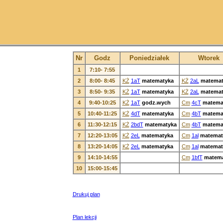
Nr
Godz
Poniedziałek
Wtorek
1
7:10- 7:55
2
8:00- 8:45
KŻ
1aT
matematyka
KŻ
2aL
matemat
3
8:50- 9:35
KŻ
1aT
matematyka
KŻ
2aL
matemat
4
9:40-10:25
KŻ
1aT
godz.wych
Cm
4cT
matema
5
10:40-11:25
KŻ
4dT
matematyka
Cm
4bT
matema
6
11:30-12:15
KŻ
2bdT
matematyka
Cm
4bT
matema
7
12:20-13:05
KŻ
2eL
matematyka
Cm
1al
matemat
8
13:20-14:05
KŻ
2eL
matematyka
Cm
1al
matemat
9
14:10-14:55
Cm
1bfT
matema
10
15:00-15:45
Drukuj plan
Plan lekcji